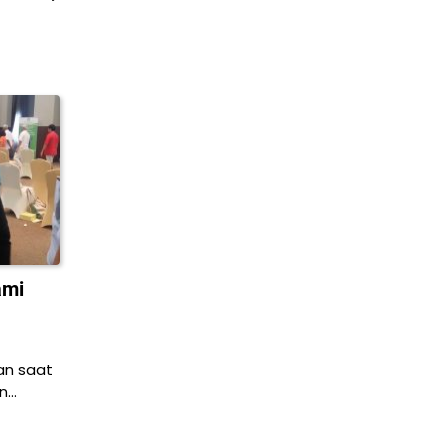
ami
an saat
an…