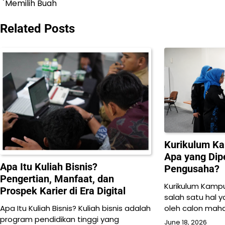
Memilih Buah
navigation
Related Posts
Kurikulum K
Apa yang Dipe
Apa Itu Kuliah Bisnis?
Pengusaha?
Pengertian, Manfaat, dan
Kurikulum Kamp
Prospek Karier di Era Digital
salah satu hal y
Apa Itu Kuliah Bisnis? Kuliah bisnis adalah
oleh calon mah
program pendidikan tinggi yang
June 18, 2026