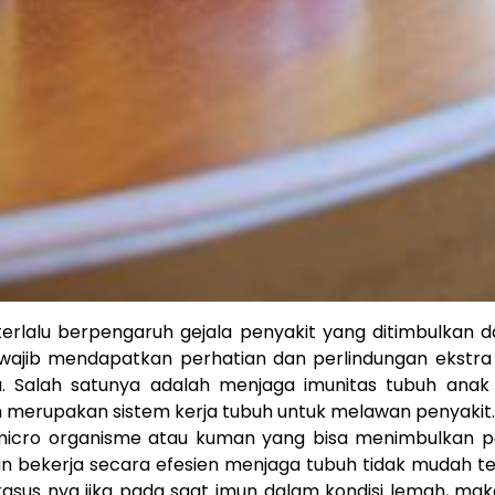
erlalu berpengaruh gejala penyakit yang ditimbulkan da
 wajib mendapatkan perhatian dan perlindungan ekstra
ya. Salah satunya adalah menjaga imunitas tubuh anak
h merupakan sistem kerja tubuh untuk melawan penyakit.
 micro organisme atau kuman yang bisa menimbulkan pe
an bekerja secara efesien menjaga tubuh tidak mudah te
sus nya jika pada saat imun dalam kondisi lemah, mak