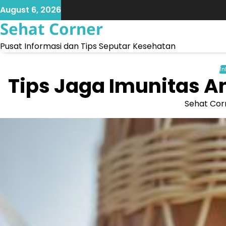
Skip
August 6, 2026
to
Sehat Corner
content
Pusat Informasi dan Tips Seputar Kesehatan
In
Tips Jaga Imunitas A
Sehat Cor