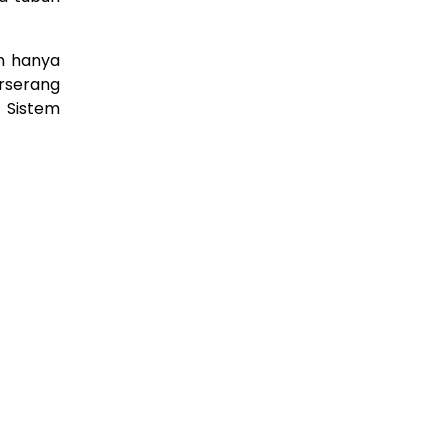
an hanya
rserang
 Sistem