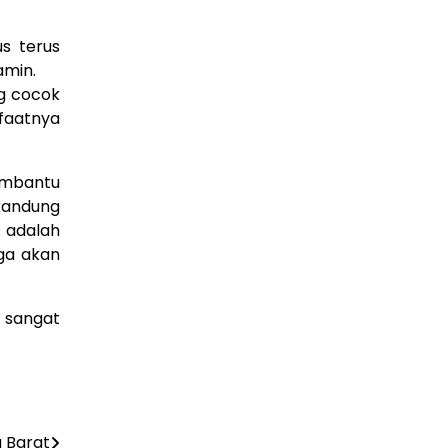
s terus
amin.
ng cocok
nfaatnya
embantu
kandung
 adalah
ga akan
i sangat
a Barat