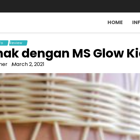
HOME
IN
fo
Review
nak dengan MS Glow K
ner
March 2, 2021