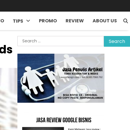
FO
PROMO
REVIEW
ABOUT US
TIPS
Search
ids
for: