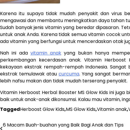
Karena itu supaya tidak mudah penyakit dan virus 
mengawasi dan membantu meningkatkan daya tahan tub
Sudah banyak jenis vitamin yang beredar dipasaran. Te
untuk anak Anda. Karena tidak semua vitamin cocok unt
ada vitamin yang berfungsi untuk mencerdaskan otak jug
Nah ini ada
vitamin anak
yang bukan hanya memperk
perkembangan kecerdasan anak. Vitamin Herboost H
kekayaan ekstrak rempah-rempah Indonesia. Sangat ba
ekstrak temulawak atau
curcuma
. Yang sangat berman
lebih nafsu makan dan tidak mudah terserang penyakit.
Vitamin Herboost Herbal Booster MS Glow Kids ini juga 
baik untuk anak-anak dikonsumsi. Kalau mau vitamin, ing
Tagged
Herboost Glow Kids
,
MS Glow Kids
,
Vitamin anak
,
6 Macam Buah-buahan yang Baik Bagi Anak dan Tips
Post