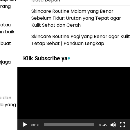
orang
Skincare Routine Malam yang Benar
Sebelum Tidur: Urutan yang Tepat agar
 atau
Kulit Sehat dan Cerah
n baik.
Skincare Routine Pagi yang Benar agar Kulit
ibuat
Tetap Sehat | Panduan Lengkap
Klik Subscribe ya
njaga
Video
Player
a dan
la yang
00:00
05:45