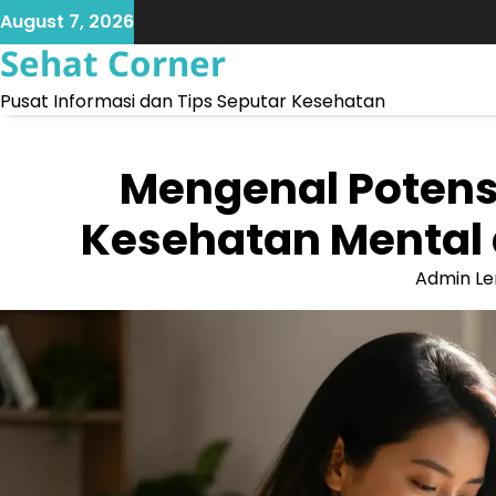
Skip
August 7, 2026
to
Sehat Corner
content
Pusat Informasi dan Tips Seputar Kesehatan
Mengenal Potensi
Kesehatan Mental 
Admin Le