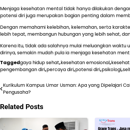
Menjaga kesehatan mental tidak hanya dilakukan dengan
potensi diri juga merupakan bagian penting dalam mem
Dengan memahami kelebihan, kelemahan, serta karakter
lebih tepat, membangun hubungan yang lebih sehat, dan 
Karena itu, tidak ada salahnya mulai meluangkan waktu 
dirinya, semakin mudah pula ia menjaga kesehatan ment
Tagged
gaya hidup sehat
,
kesehatan emosional
,
kesehat
pengembangan diri
,
percaya diri
,
potensi diri
,
psikologi
,
se
Kurikulum Kampus Umar Usman: Apa yang Dipelajari Ca
Post
Pengusaha?
navigation
Related Posts