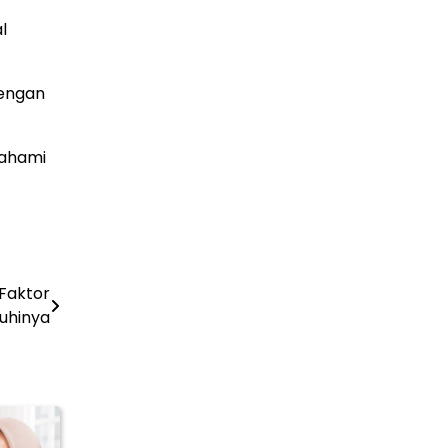
l
dengan
mahami
Faktor
uhinya