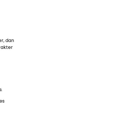
r, dan
rakter
.
es