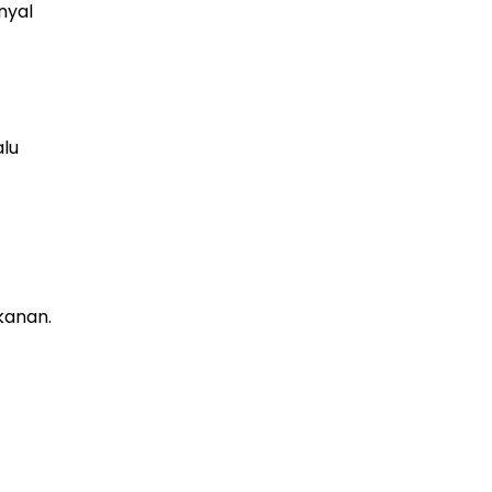
nyal
lu
kanan.