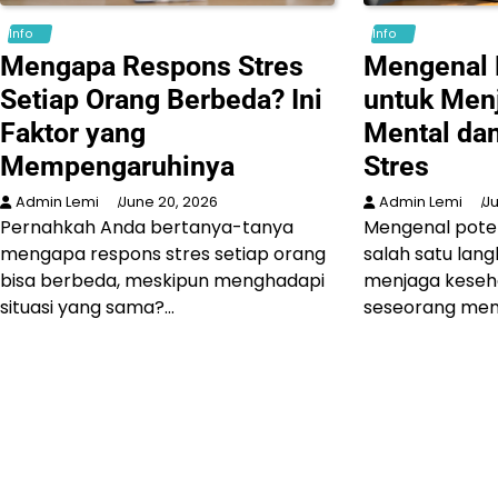
Info
Info
Mengapa Respons Stres
Mengenal P
Setiap Orang Berbeda? Ini
untuk Men
Faktor yang
Mental da
Mempengaruhinya
Stres
Admin Lemi
June 20, 2026
Admin Lemi
Ju
Pernahkah Anda bertanya-tanya
Mengenal poten
mengapa respons stres setiap orang
salah satu lan
bisa berbeda, meskipun menghadapi
menjaga keseha
situasi yang sama?…
seseorang me