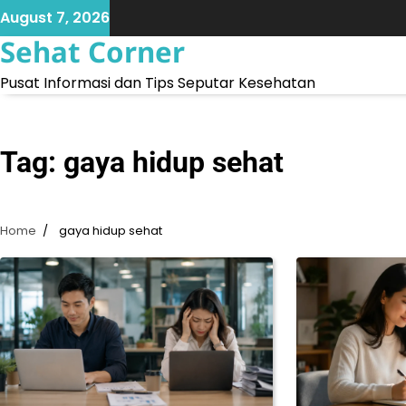
Skip
August 7, 2026
to
Sehat Corner
content
Pusat Informasi dan Tips Seputar Kesehatan
Tag:
gaya hidup sehat
Home
gaya hidup sehat