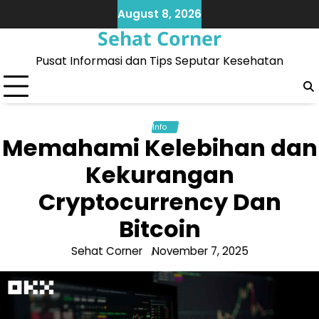
Skip
August 8, 2026
to
Sehat Corner
content
Pusat Informasi dan Tips Seputar Kesehatan
Info
Memahami Kelebihan dan
Kekurangan
Cryptocurrency Dan
Bitcoin
Sehat Corner
November 7, 2025