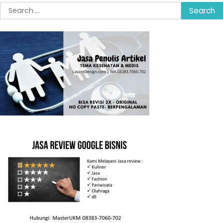
Search
for: