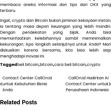
membaca aneka informasi dan tips dari OKX yang
terbaru.
Ingat, crypto dan Bitcoin bukan jaminan kekayaan instan;
ia tentang masa depan keuangan yang lebih mandiri.
Dengan pendekatan yang bijak, Anda bisa
memanfaatkan kelebihannya sambil meminimalkan
kekurangan. Apa langkah selanjutnya untuk Anda? Mari
diskusikan karena bersama, kita bisa lebih siap
menghadapi inovasi ini.
Tagged
beli bitcoin
,
bitcoin
,
cara beli bitcoin
,
crypto
Contact Center CallOn.id
CallOn.id Hadirkan AI
Post
untuk Kebutuhan Bisnis
Contact Center untuk
navigation
Anda
Perusahaan Indonesia
Related Posts