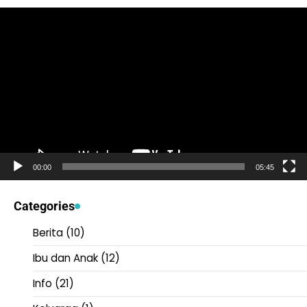
Video
Player
00:00
05:45
Categories
Berita
(10)
Ibu dan Anak
(12)
Info
(21)