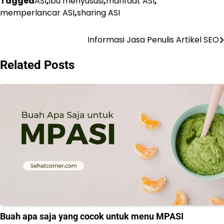
Tagged
ASI
,
ibu menyususi
,
manfaat ASI
,
memperlancar ASI
,
sharing ASI
Informasi Jasa Penulis Artikel SEO
Post
navigation
Related Posts
Buah apa saja yang cocok untuk menu MPASI