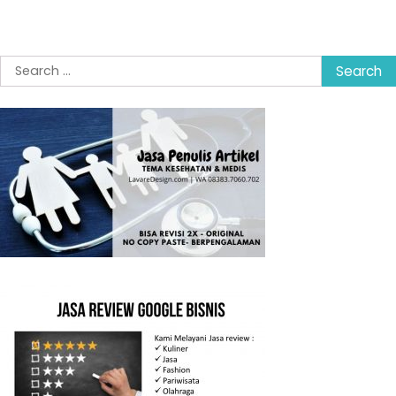
Search
for: