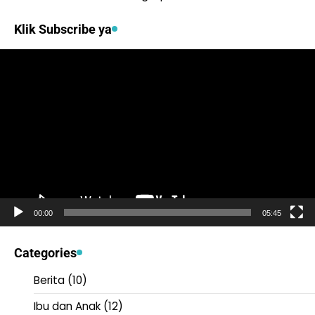
Klik Subscribe ya
Video
Player
00:00
05:45
Categories
Berita
(10)
Ibu dan Anak
(12)