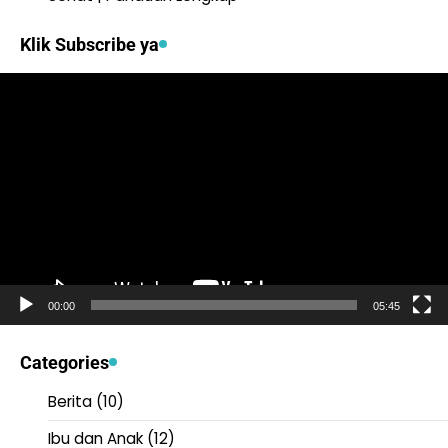
Klik Subscribe ya
Video
Player
00:00
05:45
Categories
Berita
(10)
Ibu dan Anak
(12)