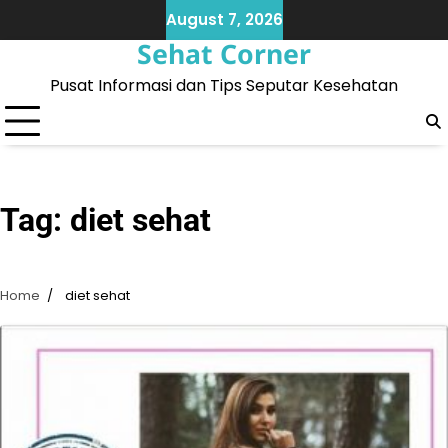
Skip
August 7, 2026
to
Sehat Corner
content
Pusat Informasi dan Tips Seputar Kesehatan
Tag:
diet sehat
Home
diet sehat