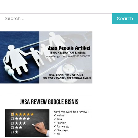
Search
for: