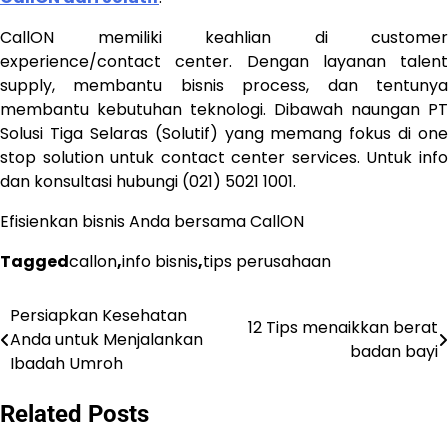
CallON memiliki keahlian di customer
experience/contact center. Dengan layanan talent
supply, membantu bisnis process, dan tentunya
membantu kebutuhan teknologi. Dibawah naungan PT
Solusi Tiga Selaras (Solutif) yang memang fokus di one
stop solution untuk contact center services. Untuk info
dan konsultasi hubungi (021) 5021 1001.
Efisienkan bisnis Anda bersama CallON
Tagged
callon
,
info bisnis
,
tips perusahaan
Persiapkan Kesehatan
Post
12 Tips menaikkan berat
Anda untuk Menjalankan
badan bayi
navigation
Ibadah Umroh
Related Posts