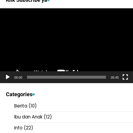
Video
Player
00:00
05:45
Categories
Berita
(10)
Ibu dan Anak
(12)
Info
(22)