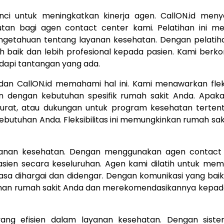
ci untuk meningkatkan kinerja agen. CallON.id meny
tan bagi agen contact center kami. Pelatihan ini m
ngetahuan tentang layanan kesehatan. Dengan pelatih
 baik dan lebih profesional kepada pasien. Kami berk
dapi tantangan yang ada.
dan CallON.id memahami hal ini. Kami menawarkan fleks
n dengan kebutuhan spesifik rumah sakit Anda. Apak
rat, atau dukungan untuk program kesehatan tertent
butuhan Anda. Fleksibilitas ini memungkinkan rumah sak
yanan kesehatan. Dengan menggunakan agen contact 
ien secara keseluruhan. Agen kami dilatih untuk mem
sa dihargai dan didengar. Dengan komunikasi yang baik
anan rumah sakit Anda dan merekomendasikannya kepad
ang efisien dalam layanan kesehatan. Dengan sist