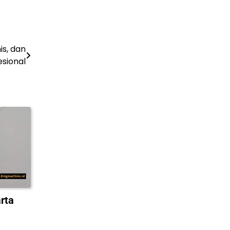
is, dan
sional
rta