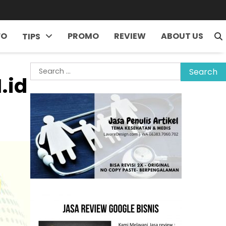
FO
PROMO
REVIEW
ABOUT US
TIPS
Search
.id
for: