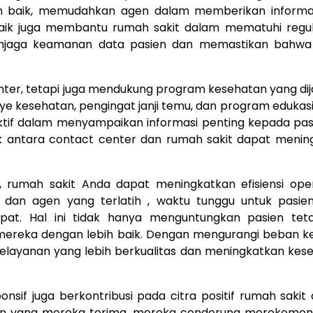
gan baik, memudahkan agen dalam memberikan informa
g baik juga membantu rumah sakit dalam mematuhi regu
menjaga keamanan data pasien dan memastikan bahw
enter, tetapi juga mendukung program kesehatan yang di
 kesehatan, pengingat janji temu, dan program edukasi
ektif dalam menyampaikan informasi penting kepada pa
k antara contact center dan rumah sakit dapat menin
rumah sakit Anda dapat meningkatkan efisiensi oper
i dan agen yang terlatih , waktu tunggu untuk pasie
epat. Hal ini tidak hanya menguntungkan pasien teta
ereka dengan lebih baik. Dengan mengurangi beban ker
pelayanan yang lebih berkualitas dan meningkatkan kes
sif juga berkontribusi pada citra positif rumah sakit
nan yang mereka terima, mereka cenderung merekomen