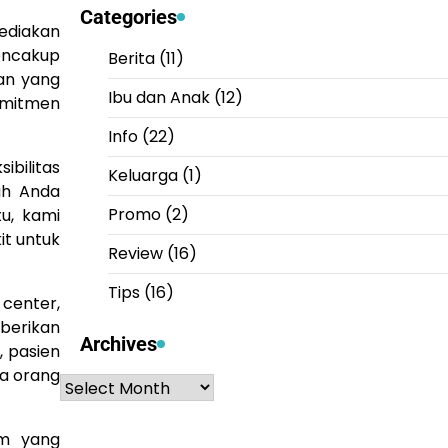
Categories
ediakan
encakup
Berita
(11)
an yang
Ibu dan Anak
(12)
omitmen
Info
(22)
ibilitas
Keluarga
(1)
ah Anda
Promo
(2)
u, kami
it untuk
Review
(16)
Tips
(16)
center,
berikan
Archives
, pasien
a orang
Archives
em yang