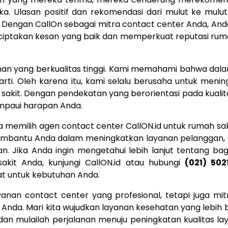
 Ulasan positif dan rekomendasi dari mulut ke mulut
ru. Dengan CallOn sebagai mitra contact center Anda, An
iptakan kesan yang baik dan memperkuat reputasi ruma
nan yang berkualitas tinggi. Kami memahami bahwa dal
rarti. Oleh karena itu, kami selalu berusaha untuk meni
 sakit. Dengan pendekatan yang berorientasi pada kualit
mpaui harapan Anda.
 memilih agen contact center CallON.id untuk rumah sa
membantu Anda dalam meningkatkan layanan pelanggan, e
n. Jika Anda ingin mengetahui lebih lanjut tentang b
akit Anda, kunjungi CallON.id atau hubungi
(021) 502
at untuk kebutuhan Anda.
nan contact center yang profesional, tetapi juga mit
Anda. Mari kita wujudkan layanan kesehatan yang lebih 
 dan mulailah perjalanan menuju peningkatan kualitas la