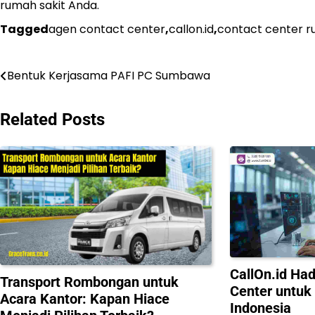
rumah sakit Anda.
Tagged
agen contact center
,
callon.id
,
contact center r
Post
Bentuk Kerjasama PAFI PC Sumbawa
navigation
Related Posts
CallOn.id Had
Transport Rombongan untuk
Center untuk
Acara Kantor: Kapan Hiace
Indonesia