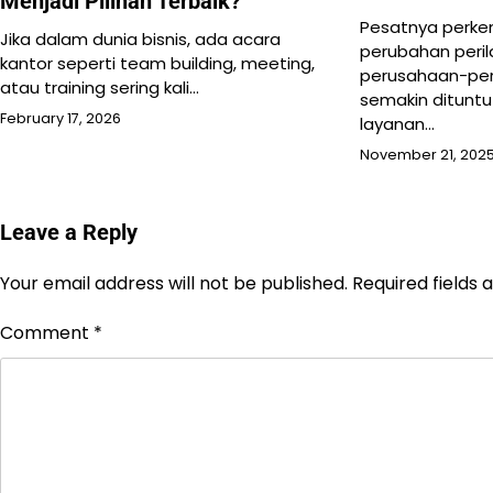
Menjadi Pilihan Terbaik?
Pesatnya perke
Jika dalam dunia bisnis, ada acara
perubahan peri
kantor seperti team building, meeting,
perusahaan-per
atau training sering kali…
semakin ditunt
February 17, 2026
layanan…
November 21, 202
Leave a Reply
Your email address will not be published.
Required fields
Comment
*