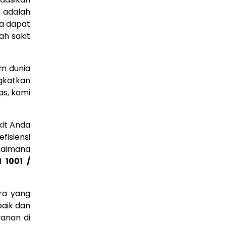
 adalah
da dapat
h sakit
am dunia
ngkatkan
as, kami
kit Anda
fisiensi
agaimana
1 1001 /
ra yang
baik dan
yanan di