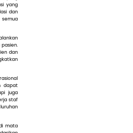
si yang
lasi dan
a semua
jalankan
 pasien.
sien dan
gkatkan
asional
n dapat
pi juga
ja staf
eluruhan
 di mata
dasikan