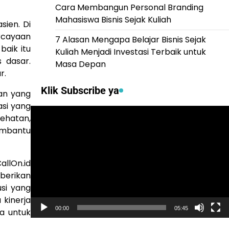
Cara Membangun Personal Branding
Mahasiswa Bisnis Sejak Kuliah
sien. Di
rcayaan
7 Alasan Mengapa Belajar Bisnis Sejak
baik itu
Kuliah Menjadi Investasi Terbaik untuk
 dasar.
Masa Depan
r.
Klik Subscribe ya
an yang
asi yang
Video
ehatan,
Player
embantu
llOn.id
berikan
usi yang
 kinerja
00:00
05:45
a untuk