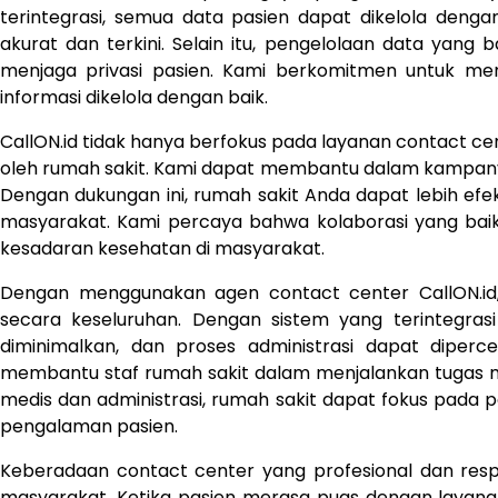
terintegrasi, semua data pasien dapat dikelola den
akurat dan terkini. Selain itu, pengelolaan data yan
menjaga privasi pasien. Kami berkomitmen untuk 
informasi dikelola dengan baik.
CallON.id tidak hanya berfokus pada layanan contact c
oleh rumah sakit. Kami dapat membantu dalam kampanye
Dengan dukungan ini, rumah sakit Anda dapat lebih ef
masyarakat. Kami percaya bahwa kolaborasi yang bai
kesadaran kesehatan di masyarakat.
Dengan menggunakan agen contact center CallON.id, 
secara keseluruhan. Dengan sistem yang terintegras
diminimalkan, dan proses administrasi dapat diperc
membantu staf rumah sakit dalam menjalankan tugas m
medis dan administrasi, rumah sakit dapat fokus pada 
pengalaman pasien.
Keberadaan contact center yang profesional dan respon
masyarakat. Ketika pasien merasa puas dengan laya