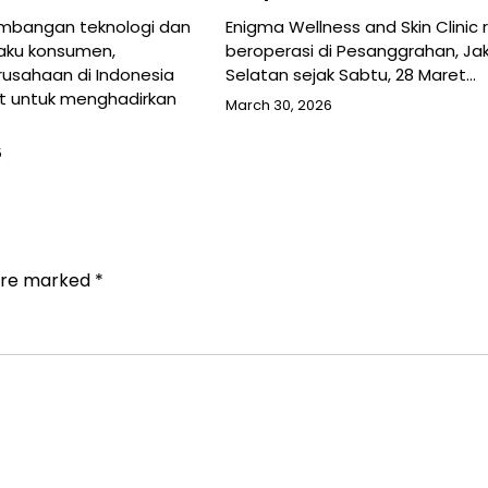
mbangan teknologi dan
Enigma Wellness and Skin Clinic 
laku konsumen,
beroperasi di Pesanggrahan, Ja
usahaan di Indonesia
Selatan sejak Sabtu, 28 Maret…
ut untuk menghadirkan
March 30, 2026
5
 are marked
*