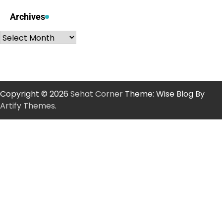
Archives
Archives
Copyright © 2026
Sehat Corner
Theme: Wise Blog By
Artify Themes
.