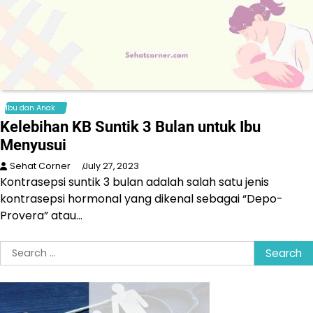
Ibu dan Anak
Kelebihan KB Suntik 3 Bulan untuk Ibu
Menyusui
Sehat Corner
July 27, 2023
Kontrasepsi suntik 3 bulan adalah salah satu jenis
kontrasepsi hormonal yang dikenal sebagai “Depo-
Provera” atau…
Search
for: