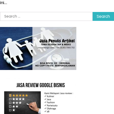
ini.…
Search
for: