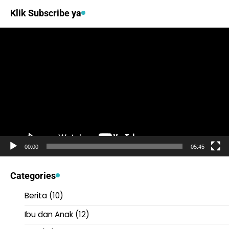
Klik Subscribe ya
Video
Player
00:00
05:45
Categories
Berita
(10)
Ibu dan Anak
(12)