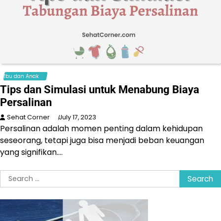
Ibu dan Anak
Tips dan Simulasi untuk Menabung Biaya
Persalinan
Sehat Corner
July 17, 2023
Persalinan adalah momen penting dalam kehidupan
seseorang, tetapi juga bisa menjadi beban keuangan
yang signifikan.…
Search
for: