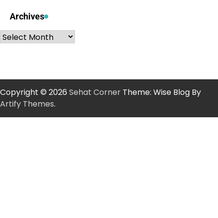
Archives
Archives
Copyright © 2026
Sehat Corner
Theme: Wise Blog By
Artify Themes
.