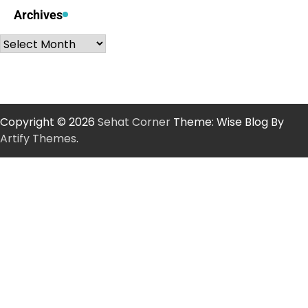
Archives
Archives
Copyright © 2026
Sehat Corner
Theme: Wise Blog By
Artify Themes
.